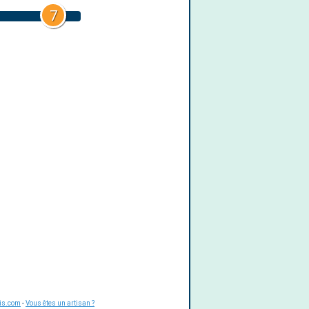
7
is.com
-
Vous êtes un artisan ?