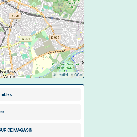
© Leaflet
|
©
OSM
onibles
les
 SUR CE MAGASIN