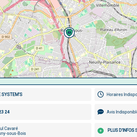
E SYSTEM'S
Horaires Indisp
Avis Indisponib
ul Cavaré
PLUS D'INFOS
ny-sous-Bois