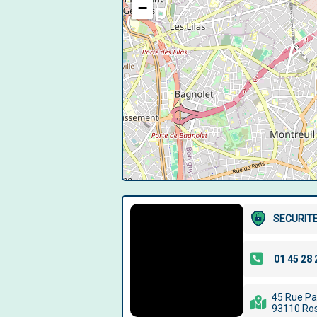
−
SECURIT
45 Rue Pa
93110 Ros