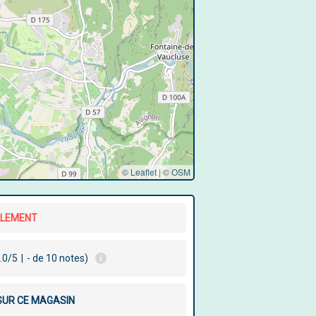
© Leaflet
|
©
OSM
LLEMENT
.0/5
|
- de 10 notes)
 SUR CE MAGASIN