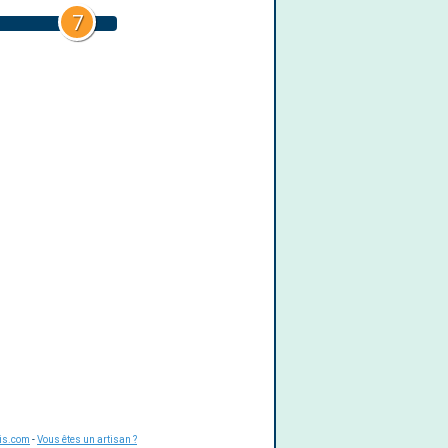
7
is.com
-
Vous êtes un artisan ?