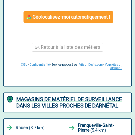
Géolocalisez-moi automatiquement !
Retour à la liste des métiers
CGU
-
Confidentialité
- Service proposé par
ViteUnDevis.com
-
Vous êtes un
artisan ?
MAGASINS DE MATÉRIEL DE SURVEILLANCE
DANS LES VILLES PROCHES DE DARNÉTAL
Franqueville-Saint-
Rouen
(3.7 km)
Pierre
(5.4 km)