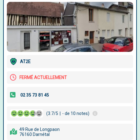
AT2E
FERMÉ ACTUELLEMENT
(3.7/5
|
- de 10 notes)
49 Rue de Longpaon
76160 Darnétal