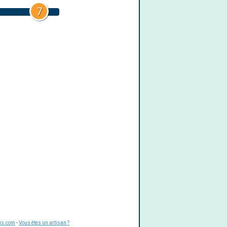
7
is.com
-
Vous êtes un artisan ?