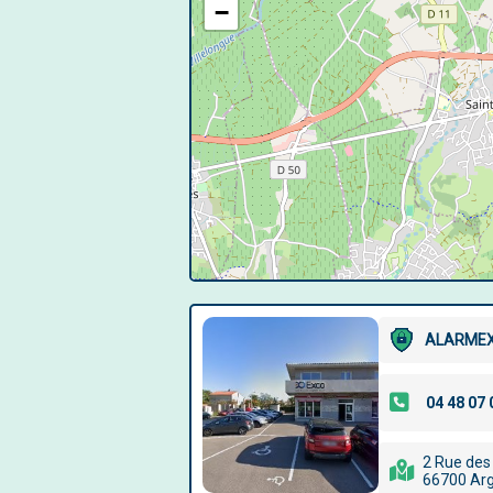
−
ALARME
2 Rue des 
66700 Arg