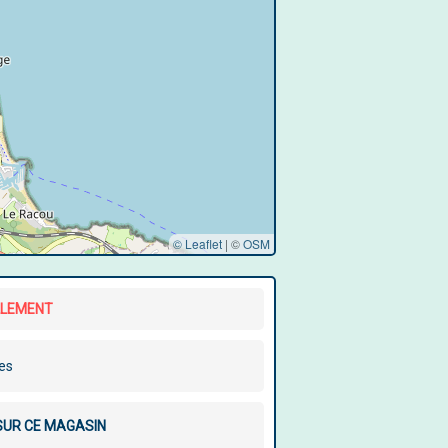
© Leaflet
|
©
OSM
LLEMENT
les
 SUR CE MAGASIN