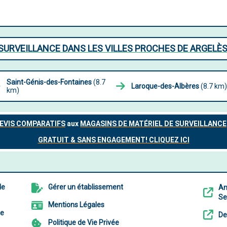
SURVEILLANCE DANS LES VILLES PROCHES DE ARGELÈ
Saint-Génis-des-Fontaines
(8.7
Laroque-des-Albères
(8.7 km)
km)
de
Gérer un établissement
An
Ser
Mentions Légales
de
De
Politique de Vie Privée