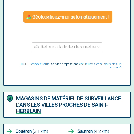
Géolocalisez-moi automatiquement !
Retour à la liste des métiers
CGU
-
Confidentialité
- Service proposé par
ViteUnDevis.com
-
Vous êtes un
artisan ?
MAGASINS DE MATÉRIEL DE SURVEILLANCE
DANS LES VILLES PROCHES DE SAINT-
HERBLAIN
Couëron
(3.1 km)
Sautron
(4.2 km)