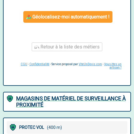
Géolocalisez-moi automatiquement !
Retour à la liste des métiers
CGU
-
Confidentialité
- Service proposé par
ViteUnDevis.com
-
Vous êtes un
artisan ?
MAGASINS DE MATÉRIEL DE SURVEILLANCE À
PROXIMITÉ
PROTEC VOL
(400 m)