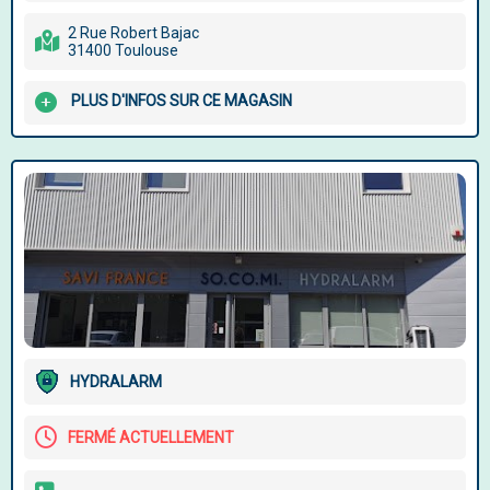
2 Rue Robert Bajac
31400 Toulouse
PLUS D'INFOS SUR CE MAGASIN
HYDRALARM
FERMÉ ACTUELLEMENT