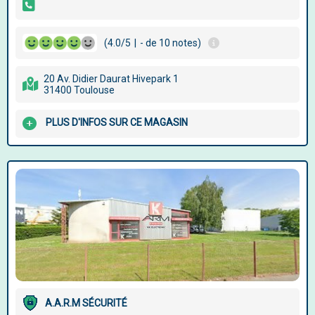
(4.0/5
|
- de 10 notes)
20 Av. Didier Daurat Hivepark 1
31400 Toulouse
PLUS D'INFOS SUR CE MAGASIN
A.A.R.M SÉCURITÉ