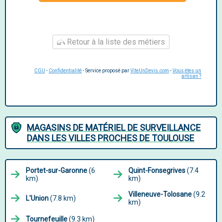
Retour à la liste des métiers
CGU
-
Confidentialité
- Service proposé par
ViteUnDevis.com
-
Vous êtes un
artisan ?
MAGASINS DE MATÉRIEL DE SURVEILLANCE
DANS LES VILLES PROCHES DE TOULOUSE
Portet-sur-Garonne
(6
Quint-Fonsegrives
(7.4
km)
km)
Villeneuve-Tolosane
(9.2
L'Union
(7.8 km)
km)
Tournefeuille
(9.3 km)