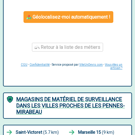
Géolocalisez-moi automatiquement !
Retour à la liste des métiers
CGU
-
Confidentialité
- Service proposé par
ViteUnDevis.com
-
Vous êtes un
artisan ?
MAGASINS DE MATÉRIEL DE SURVEILLANCE
DANS LES VILLES PROCHES DE LES PENNES-
MIRABEAU
Saint-Victoret
(5.7 km)
Marseille 15
(9 km)