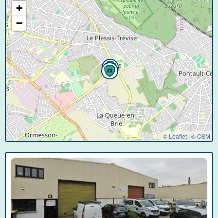
+
−
© Leaflet
|
©
OSM