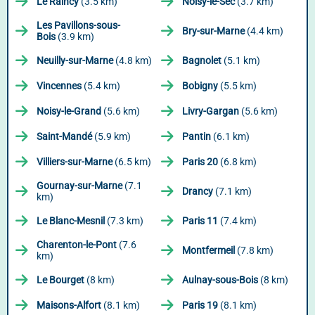
Le Raincy
(3.5 km)
Noisy-le-Sec
(3.7 km)
Les Pavillons-sous-
Bry-sur-Marne
(4.4 km)
Bois
(3.9 km)
Neuilly-sur-Marne
(4.8 km)
Bagnolet
(5.1 km)
Vincennes
(5.4 km)
Bobigny
(5.5 km)
Noisy-le-Grand
(5.6 km)
Livry-Gargan
(5.6 km)
Saint-Mandé
(5.9 km)
Pantin
(6.1 km)
Villiers-sur-Marne
(6.5 km)
Paris 20
(6.8 km)
Gournay-sur-Marne
(7.1
Drancy
(7.1 km)
km)
Le Blanc-Mesnil
(7.3 km)
Paris 11
(7.4 km)
Charenton-le-Pont
(7.6
Montfermeil
(7.8 km)
km)
Le Bourget
(8 km)
Aulnay-sous-Bois
(8 km)
Maisons-Alfort
(8.1 km)
Paris 19
(8.1 km)