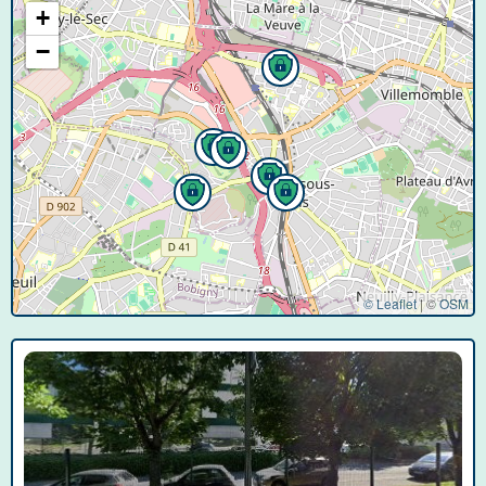
+
−
© Leaflet
|
©
OSM