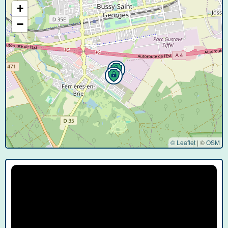
+
−
© Leaflet
|
©
OSM