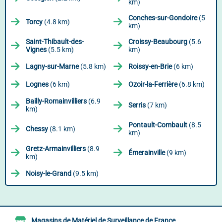
km)
Conches-sur-Gondoire
(5
Torcy
(4.8 km)
km)
Saint-Thibault-des-
Croissy-Beaubourg
(5.6
Vignes
(5.5 km)
km)
Lagny-sur-Marne
(5.8 km)
Roissy-en-Brie
(6 km)
Lognes
(6 km)
Ozoir-la-Ferrière
(6.8 km)
Bailly-Romainvilliers
(6.9
Serris
(7 km)
km)
Pontault-Combault
(8.5
Chessy
(8.1 km)
km)
Gretz-Armainvilliers
(8.9
Émerainville
(9 km)
km)
Noisy-le-Grand
(9.5 km)
Magasins de Matériel de Surveillance de France