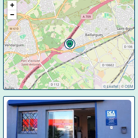
+
−
© Leaflet
|
©
OSM