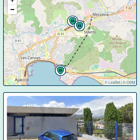
−
© Leaflet
|
©
OSM