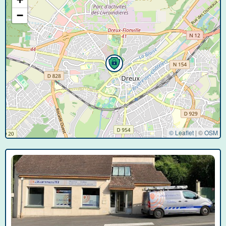
−
© Leaflet
|
©
OSM