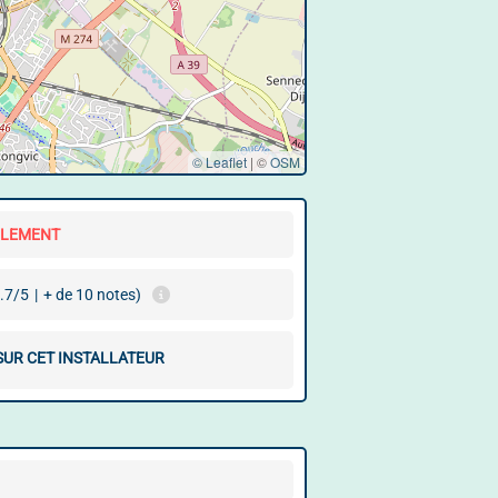
© Leaflet
|
©
OSM
LLEMENT
.7/5
|
+ de 10 notes)
 SUR CET INSTALLATEUR