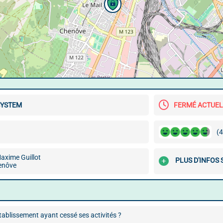
SYSTEM
FERMÉ ACTUE
(4
axime Guillot
PLUS D'INFOS
enôve
ablissement ayant cessé ses activités ?