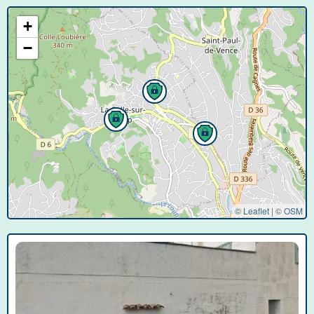
+
−
© Leaflet
|
©
OSM