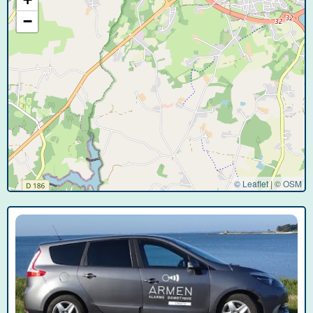
−
© Leaflet
|
©
OSM